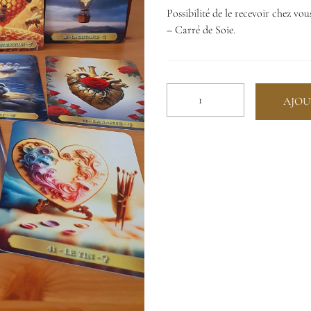
Possibilité de le recevoir chez vo
– Carré de Soie.
quantité
AJOU
de
Oracle
de
la
Connaissance
de
Soi