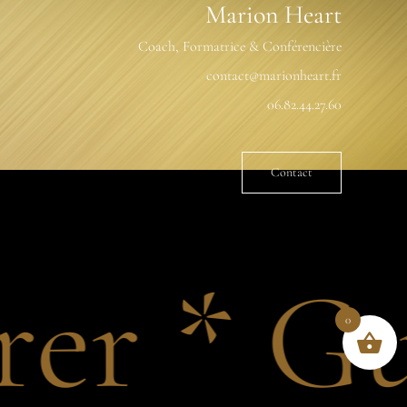
Marion Heart
Coach, Formatrice & Conférencière
contact@marionheart.fr
06.82.44.27.60
Contact
r * Gui
0