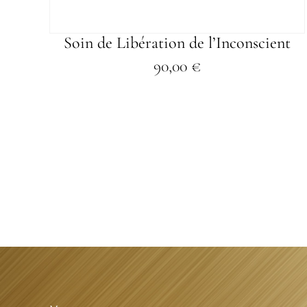
Soin de Libération de l’Inconscient
90,00
€
Ce
produit
a
plusieurs
variations.
Les
options
peuvent
être
choisies
sur
la
page